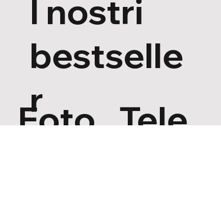
I nostri
bestselle
r
Foto
Tele
Stampe digitali in tutti
Mettete
formati standard e su
perfettamente in
misura.
scena i vostri motivi
preferiti.
ab €0,10
da €30,00